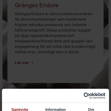
Gränges Endure
Gränges Endure är vårt produktvarumärke
för aluminiumlösningar som kombinerar
högsta tekniska prestanda och ledande
hållbarhetsprofil. Dessa produkter bygger
på djup ingenjörskompetens och
tredjepartsverifierad data och speglar vårt
engagemang för att möta våra kunders högt
ställda krav, samtidigt som vi driver...
Läs mer
I FOCUS
Samtycke
Information
Om