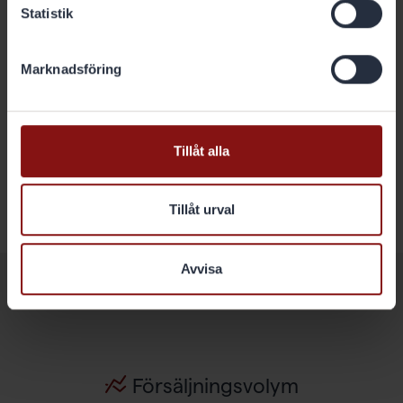
kund. Enligt Maria Borg, Production Director
Statistik
Finishing & Logistics på Gränges i Finspång, är
syftet...
Marknadsföring
Läs mer
Tillåt alla
VISA ALLA
Tillåt urval
Avvisa
GRÄNGES I SIFFROR
Försäljningsvolym