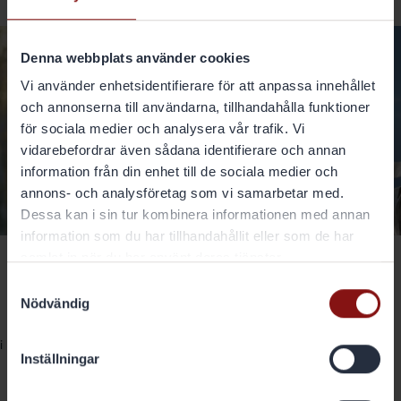
Denna webbplats använder cookies
Vi använder enhetsidentifierare för att anpassa innehållet
och annonserna till användarna, tillhandahålla funktioner
för sociala medier och analysera vår trafik. Vi
vidarebefordrar även sådana identifierare och annan
information från din enhet till de sociala medier och
annons- och analysföretag som vi samarbetar med.
Dessa kan i sin tur kombinera informationen med annan
information som du har tillhandahållit eller som de har
samlat in när du har använt deras tjänster.
GRÄNGES
Samtyckesval
Allt under ett tak i Gränges
Nödvändig
Finspångs nya logistikhjärta
i
Den nya logistikterminalen i Finspång samlar all
Inställningar
logistik under ett tak. Här hanteras allt från
inkommande material till färdigt gods på väg till