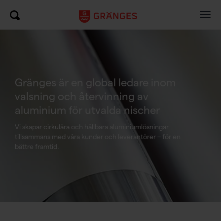
Togg
navig
Gränges är en global ledare inom
valsning och återvinning av
aluminium för utvalda nischer
Vi skapar cirkulära och hållbara aluminiumlösningar
tillsammans med våra kunder och leverantörer – för en
bättre framtid.