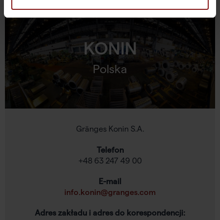
KONIN
Polska
Gränges Konin S.A.
Telefon
+48 63 247 49 00
E-mail
info.konin@granges.com
Adres zakładu i adres do korespondencji: