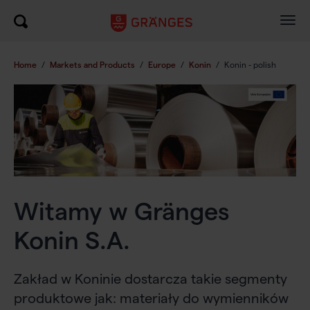
Togg
navig
Home
/
Markets and Products
/
Europe
/
Konin
/
Konin - polish
Witamy w Gränges
Konin S.A.
Zakład w Koninie dostarcza takie segmenty
produktowe jak: materiały do wymienników