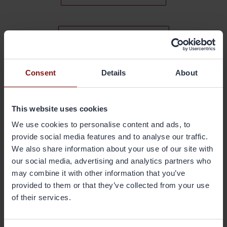
PROJEKTY UNIJNE
Consent
Details
About
STRATEGIE PODATKOWE
This website uses cookies
SYSTEM JAKOŚCI
We use cookies to personalise content and ads, to
provide social media features and to analyse our traffic.
We also share information about your use of our site with
Dokumenty do pobrania
our social media, advertising and analytics partners who
may combine it with other information that you’ve
Gränges Code of Conduct - polish
provided to them or that they’ve collected from your use
Gränges' Code of Conduct
of their services.
Gränges’ Supplier Code of Conduct
Gränges' Global Responsible Sourcing Policy
Gränges’ Global Anti-Corruption Policy