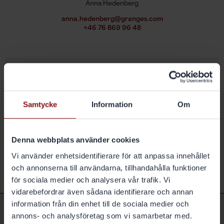
Anna Hedenberg
anna.hedenberg@granges.com
+46 76 869 96 48
Prenumerera
Med den här tjänsten kan du prenumerera på
pressmeddelanden, rapporter och nyhetsbrev från
Samtycke
Information
Om
Gränges.
Prenumerera ›
Denna webbplats använder cookies
Vi använder enhetsidentifierare för att anpassa innehållet
och annonserna till användarna, tillhandahålla funktioner
för sociala medier och analysera vår trafik. Vi
vidarebefordrar även sådana identifierare och annan
information från din enhet till de sociala medier och
annons- och analysföretag som vi samarbetar med.