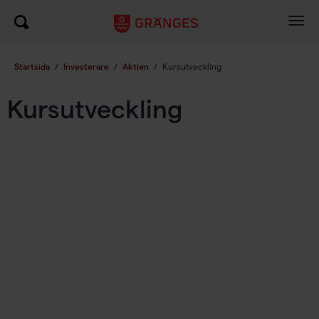
Togg
navig
Startsida
/
Investerare
/
Aktien
/
Kursutveckling
Kursutveckling