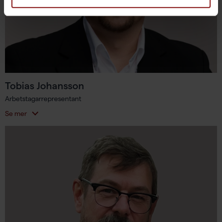
Tobias Johansson
Arbetstagarrepresentant
Se mer