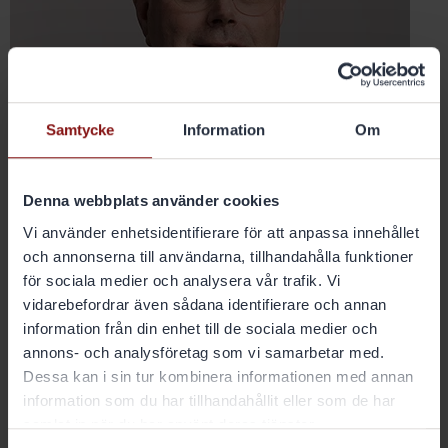
Samtycke
Information
Om
Mikael Bratt
Denna webbplats använder cookies
Styrelseledamot
Vi använder enhetsidentifierare för att anpassa innehållet
och annonserna till användarna, tillhandahålla funktioner
Se mer
för sociala medier och analysera vår trafik. Vi
vidarebefordrar även sådana identifierare och annan
information från din enhet till de sociala medier och
annons- och analysföretag som vi samarbetar med.
Dessa kan i sin tur kombinera informationen med annan
information som du har tillhandahållit eller som de har
samlat in när du har använt deras tjänster.