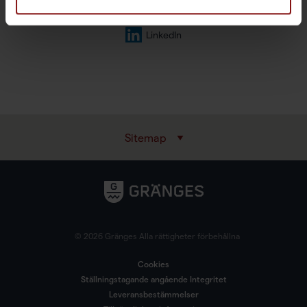
Följ oss
LinkedIn
Sitemap
© 2026 Gränges Alla rättigheter förbehållna
Cookies
Ställningstagande angående Integritet
Leveransbestämmelser