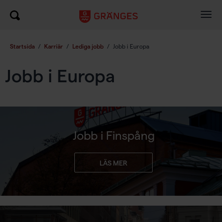
Togg
navig
Startsida
/
Karriär
/
Lediga jobb
/
Jobb i Europa
Jobb i Europa
Jobb i Finspång
LÄS MER