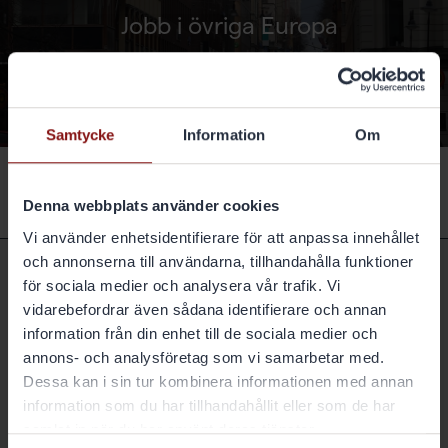
Jobb i övriga Europa
LÄS MER
Samtycke
Information
Om
Denna webbplats använder cookies
Vi använder enhetsidentifierare för att anpassa innehållet
och annonserna till användarna, tillhandahålla funktioner
för sociala medier och analysera vår trafik. Vi
Hitta direkt
vidarebefordrar även sådana identifierare och annan
information från din enhet till de sociala medier och
Jobb i Europa
annons- och analysföretag som vi samarbetar med.
Marknader och produkter
Dessa kan i sin tur kombinera informationen med annan
information som du har tillhandahållit eller som de har
Hållbarhet
samlat in när du har använt deras tjänster.
Nyhetsrum