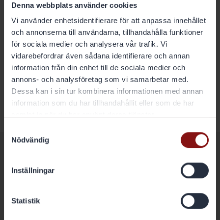
VISA ALLA
Denna webbplats använder cookies
Vi använder enhetsidentifierare för att anpassa innehållet
och annonserna till användarna, tillhandahålla funktioner
Följ oss i Social Media
för sociala medier och analysera vår trafik. Vi
vidarebefordrar även sådana identifierare och annan
information från din enhet till de sociala medier och
LinkedIn ›
annons- och analysföretag som vi samarbetar med.
Dessa kan i sin tur kombinera informationen med annan
information som du har tillhandahållit eller som de har
samlat in när du har använt deras tjänster.
Samtyckesval
Nödvändig
Kommande händelser
Inställningar
Delårsrapport Q3 2026
22
Statistik
OKT 2026