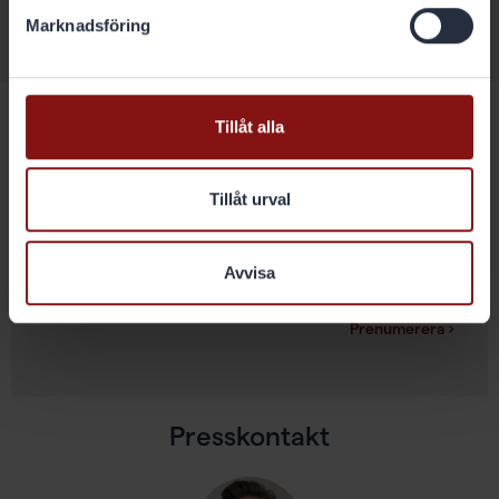
Marknadsföring
Kalender
Tillåt alla
Prenumerera
Med den här tjänsten kan du prenumerera på
Tillåt urval
pressmeddelanden, rapporter och nyhetsbrev från
Gränges.
Avvisa
Prenumerera ›
Presskontakt