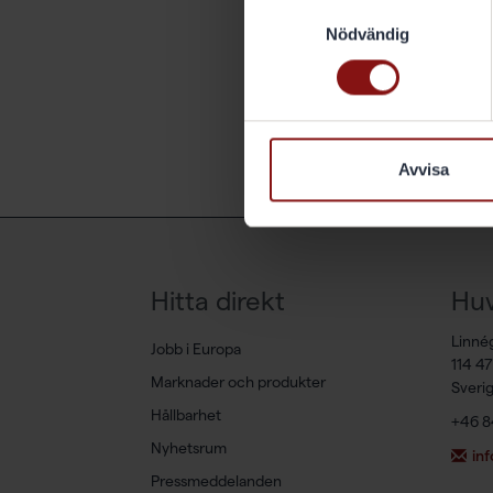
Samtyckesval
Nödvändig
Avvisa
Hitta direkt
Hu
Linné
Jobb i Europa
114 4
Marknader och produkter
Sveri
Hållbarhet
+46 8
Nyhetsrum
in
Pressmeddelanden