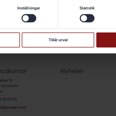
Inställningar
Statistik
Tillåt urval
vudkontor
Nyheter
gatan 18
7 Stockholm
ge
4 59 59 00
fo@granges.com