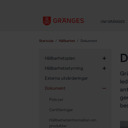
OM GRÄNGES
Startsida
/
Hållbarhet
/
Dokument
D
Hållbarhetsplan
Hållbarhetsstyrning
Grä
Externa utvärderingar
led
Dokument
ant
ge
Policyer
bes
Certifieringar
Hållbarhetsinformation om
produkter