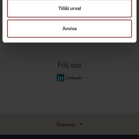
Sverige
Tillåt urval
+46 84 59 59 00
info@granges.com
Avvisa
Nyheter
Följ oss
LinkedIn
Sitemap