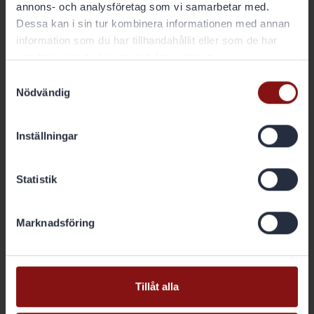
annons- och analysföretag som vi samarbetar med.
Dessa kan i sin tur kombinera informationen med annan
Hitta direkt
information som du har tillhandahållit eller som de har
samlat in när du har använt deras tjänster.
Jobb i Europa
Samtyckesval
Marknader och produkter
Nödvändig
Hållbarhet
Nyhetsrum
Inställningar
Pressmeddelanden
Aktien
Statistik
Bolagsstyrning
Rapporter & presentationer
Marknadsföring
Kontakt
Huvudkontor
Tillåt alla
Linnégatan 18
114 47 Stockholm