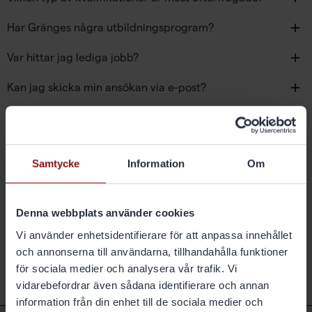
Har Gränges några utbildningsprogram?
Var hittar jag lediga jobb?
Kan jag skicka min ansökan via e-post?
När får jag besked om jag har fått jobbet?
Samtycke
Information
Om
Vill du veta mer om oss som
arbetsplats?
Denna webbplats använder cookies
Vi använder enhetsidentifierare för att anpassa innehållet
Kontakta oss på
hr.sweden@granges.com
och annonserna till användarna, tillhandahålla funktioner
för sociala medier och analysera vår trafik. Vi
vidarebefordrar även sådana identifierare och annan
information från din enhet till de sociala medier och