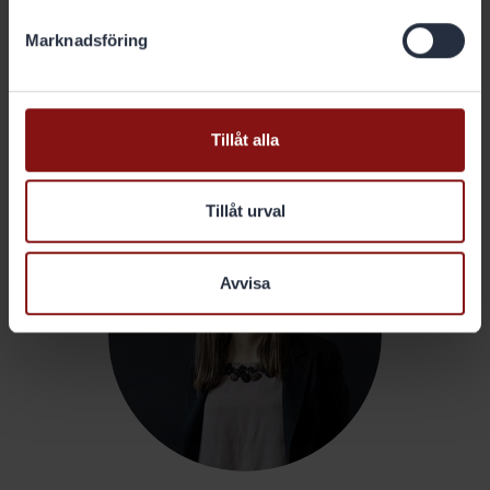
hinna med i en slimmad organisation.
Marknadsföring
Amanda och Louise ser också till att utnyttja de personer som finns till
förfogande på KTH, i form av forskare och professorer med inriktning
på industriell produktion. För ett godkänt examensarbete krävs inte
bara att hon och Amanda Rosén hittar en lösning på Gränges
Tillåt alla
produktionsutmaningar. Det finns också akademiska krav.
Tillåt urval
Avvisa