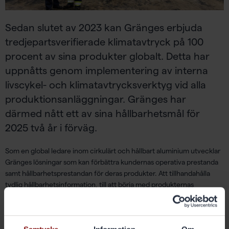
Sedan slutet av 2023 kan Gränges erbjuda
tredjepartsverifierade klimatavtryck på 100
procent av sina produkter globalt. Detta har
uppnåtts genom implementering av interna
livscykel- och klimatavtrycksverktyg vid alla
produktionsanläggningar. Gränges har
därmed nått ett av sina hållbarhetsmål för
2025 två år i förväg.
Som en global ledare inom cirkulärt och hållbart aluminium utvecklar
Gränges lösningar som kan förbättra kundernas operativa prestanda
samt hållbarhetsprestandan för deras produkter. Att tillhandahålla
tydlig hållbarhetsinformation, till att börja med produkternas
klimatavtryck, är viktigt eftersom det skapar transparens och
spårbarhet för kunder och slutanvändare.