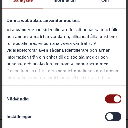
Samtycke
Information
Om
"Att ha tredjepartsverifierade klimatavtryck på produktnivå gör det
möjligt för kunderna att förstå produkternas miljöpåverkan och göra
medvetna hållbara val. Hög transparens och spårbarhet bidrar också
Denna webbplats använder cookies
till att bygga ansvarsfulla leveranskedjor. Jag är väldigt stolt över hela
Gränges-teamet som har gjort detta möjligt”, säger Sofia Hedevåg,
Vi använder enhetsidentifierare för att anpassa innehållet
SVP Sustainability på Gränges.
och annonserna till användarna, tillhandahålla funktioner
för sociala medier och analysera vår trafik. Vi
Gränges hållbarhetsplan fokuserar på att skapa cirkulära och hållbara
vidarebefordrar även sådana identifierare och annan
aluminiumlösningar och att stödja kunderna i deras arbete med
information från din enhet till de sociala medier och
hållbarhet och minskad klimatpåverkan.
Läs mer här
.
annons- och analysföretag som vi samarbetar med.
Dessa kan i sin tur kombinera informationen med annan
Juni 2024
information som du har tillhandahållit eller som de har
samlat in när du har använt deras tjänster.
Samtyckesval
Nödvändig
Tillbaka
Inställningar