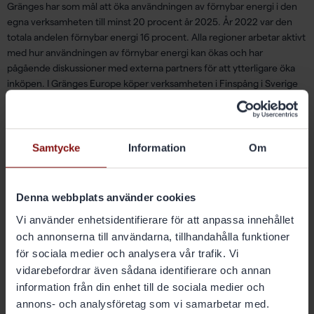
Gränges har som mål att öka användningen av förnybar energi i den
egna verksamheten till minst 20 procent år 2025. År 2022 var den
totala andelen förnybar energi 16 procent. Alla regioner arbetar aktivt
med hur användningen av förnybar energi kan ökas och har
pågående diskussioner med externa partners för att ytterligare öka
inköpen. I Gränges Europe köper verksamheten i Finspång i Sverige
100 procent av sin el från vattenkraft och Konin i Polen kommer 23
procent från vattenkraft. Från och med januari 2023 köper Shanghai
100 procent förnybar el och startar installation av solpaneler på taket
till produktionsanläggningen under 2023.
Samtycke
Information
Om
Denna webbplats använder cookies
Vi använder enhetsidentifierare för att anpassa innehållet
och annonserna till användarna, tillhandahålla funktioner
för sociala medier och analysera vår trafik. Vi
vidarebefordrar även sådana identifierare och annan
information från din enhet till de sociala medier och
annons- och analysföretag som vi samarbetar med.