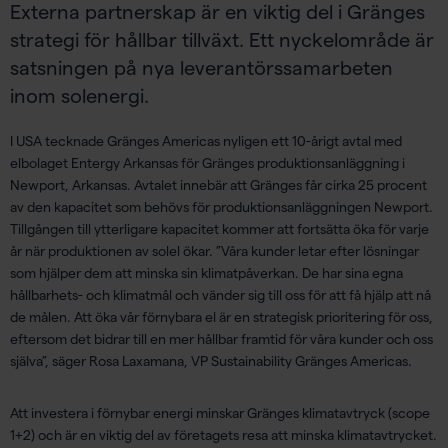
Externa partnerskap är en viktig del i Gränges
strategi för hållbar tillväxt. Ett nyckelområde är
satsningen på nya leverantörssamarbeten
inom solenergi.
I USA tecknade Gränges Americas nyligen ett 10-årigt avtal med
elbolaget Entergy Arkansas för Gränges produktionsanläggning i
Newport, Arkansas. Avtalet innebär att Gränges får cirka 25 procent
av den kapacitet som behövs för produktionsanläggningen Newport.
Tillgången till ytterligare kapacitet kommer att fortsätta öka för varje
år när produktionen av solel ökar. ”Våra kunder letar efter lösningar
som hjälper dem att minska sin klimatpåverkan. De har sina egna
hållbarhets- och klimatmål och vänder sig till oss för att få hjälp att nå
de målen. Att öka vår förnybara el är en strategisk prioritering för oss,
eftersom det bidrar till en mer hållbar framtid för våra kunder och oss
själva”, säger Rosa Laxamana, VP Sustainability Gränges Americas.
Att investera i förnybar energi minskar Gränges klimatavtryck (scope
1+2) och är en viktig del av företagets resa att minska klimatavtrycket.