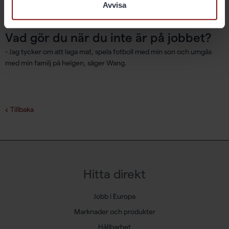
Avvisa
möjligt när vi smälter råmaterialet, fortsätter Wang.
Vad gör du när du inte är på jobbet?
- Jag tycker om att laga mat, spela fotboll med min son och umgås
med min familj på helgen, säger Wang.
Tillbaka
Hitta direkt
Jobb i Europa
Marknader och produkter
Hållbarhet