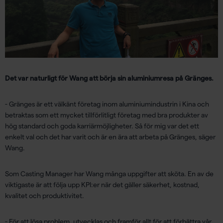
Det var naturligt för Wang att börja sin aluminiumresa på Gränges.
- Gränges är ett välkänt företag inom aluminiumindustrin i Kina och
betraktas som ett mycket tillförlitligt företag med bra produkter av
hög standard och goda karriärmöjligheter. Så för mig var det ett
enkelt val och det har varit och är en ära att arbeta på Gränges, säger
Wang.
Som Casting Manager har Wang många uppgifter att sköta. En av de
viktigaste är att följa upp KPI:er när det gäller säkerhet, kostnad,
kvalitet och produktivitet.
- För att lösa problem, utvecklas och framför allt för att förbättra vår